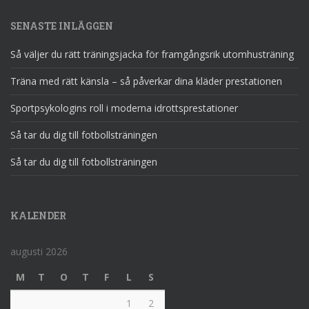
SENASTE INLÄGGEN
Så väljer du rätt träningsjacka för framgångsrik utomhusträning
Träna med rätt känsla – så påverkar dina kläder prestationen
Sportpsykologins roll i moderna idrottsprestationer
Så tar du dig till fotbollsträningen
Så tar du dig till fotbollsträningen
KALENDER
augusti 2026
M
T
O
T
F
L
S
1
2