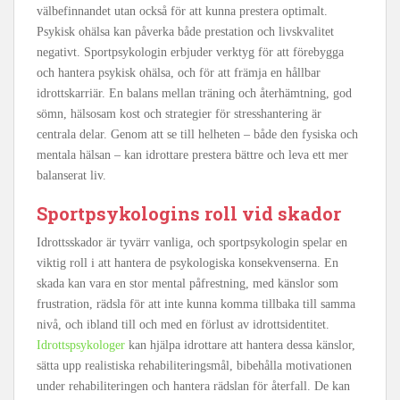
välbefinnandet utan också för att kunna prestera optimalt.
Psykisk ohälsa kan påverka både prestation och livskvalitet
negativt. Sportpsykologin erbjuder verktyg för att förebygga
och hantera psykisk ohälsa, och för att främja en hållbar
idrottskarriär. En balans mellan träning och återhämtning, god
sömn, hälsosam kost och strategier för stresshantering är
centrala delar. Genom att se till helheten – både den fysiska och
mentala hälsan – kan idrottare prestera bättre och leva ett mer
balanserat liv.
Sportpsykologins roll vid skador
Idrottsskador är tyvärr vanliga, och sportpsykologin spelar en
viktig roll i att hantera de psykologiska konsekvenserna. En
skada kan vara en stor mental påfrestning, med känslor som
frustration, rädsla för att inte kunna komma tillbaka till samma
nivå, och ibland till och med en förlust av idrottsidentitet.
Idrottspsykologer
kan hjälpa idrottare att hantera dessa känslor,
sätta upp realistiska rehabiliteringsmål, bibehålla motivationen
under rehabiliteringen och hantera rädslan för återfall. De kan