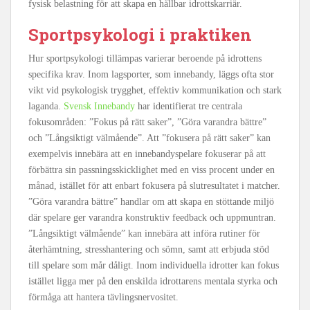
fysisk belastning för att skapa en hållbar idrottskarriär.
Sportpsykologi i praktiken
Hur sportpsykologi tillämpas varierar beroende på idrottens
specifika krav. Inom lagsporter, som innebandy, läggs ofta stor
vikt vid psykologisk trygghet, effektiv kommunikation och stark
laganda.
Svensk Innebandy
har identifierat tre centrala
fokusområden: ”Fokus på rätt saker”, ”Göra varandra bättre”
och ”Långsiktigt välmående”. Att ”fokusera på rätt saker” kan
exempelvis innebära att en innebandyspelare fokuserar på att
förbättra sin passningsskicklighet med en viss procent under en
månad, istället för att enbart fokusera på slutresultatet i matcher.
”Göra varandra bättre” handlar om att skapa en stöttande miljö
där spelare ger varandra konstruktiv feedback och uppmuntran.
”Långsiktigt välmående” kan innebära att införa rutiner för
återhämtning, stresshantering och sömn, samt att erbjuda stöd
till spelare som mår dåligt. Inom individuella idrotter kan fokus
istället ligga mer på den enskilda idrottarens mentala styrka och
förmåga att hantera tävlingsnervositet.