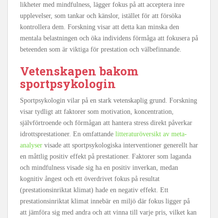
likheter med mindfulness, lägger fokus på att acceptera inre
upplevelser, som tankar och känslor, istället för att försöka
kontrollera dem. Forskning visar att detta kan minska den
mentala belastningen och öka individens förmåga att fokusera på
beteenden som är viktiga för prestation och välbefinnande.
Vetenskapen bakom
sportpsykologin
Sportpsykologin vilar på en stark vetenskaplig grund. Forskning
visar tydligt att faktorer som motivation, koncentration,
självförtroende och förmågan att hantera stress direkt påverkar
idrottsprestationer. En omfattande
litteraturöversikt av meta-
analyser
visade att sportpsykologiska interventioner generellt har
en måttlig positiv effekt på prestationer. Faktorer som laganda
och mindfulness visade sig ha en positiv inverkan, medan
kognitiv ångest och ett överdrivet fokus på resultat
(prestationsinriktat klimat) hade en negativ effekt. Ett
prestationsinriktat klimat innebär en miljö där fokus ligger på
att jämföra sig med andra och att vinna till varje pris, vilket kan