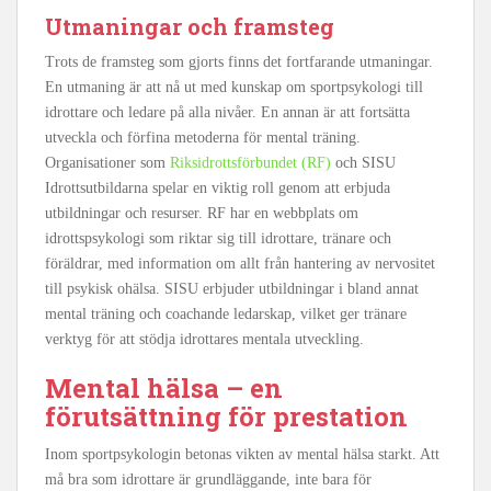
Utmaningar och framsteg
Trots de framsteg som gjorts finns det fortfarande utmaningar.
En utmaning är att nå ut med kunskap om sportpsykologi till
idrottare och ledare på alla nivåer. En annan är att fortsätta
utveckla och förfina metoderna för mental träning.
Organisationer som
Riksidrottsförbundet (RF)
och SISU
Idrottsutbildarna spelar en viktig roll genom att erbjuda
utbildningar och resurser. RF har en webbplats om
idrottspsykologi som riktar sig till idrottare, tränare och
föräldrar, med information om allt från hantering av nervositet
till psykisk ohälsa. SISU erbjuder utbildningar i bland annat
mental träning och coachande ledarskap, vilket ger tränare
verktyg för att stödja idrottares mentala utveckling.
Mental hälsa – en
förutsättning för prestation
Inom sportpsykologin betonas vikten av mental hälsa starkt. Att
må bra som idrottare är grundläggande, inte bara för