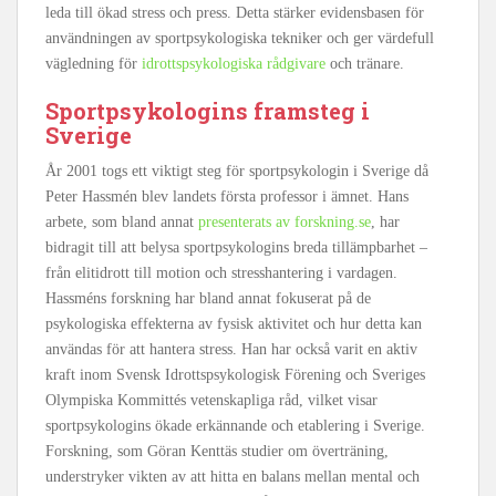
leda till ökad stress och press. Detta stärker evidensbasen för
användningen av sportpsykologiska tekniker och ger värdefull
vägledning för
idrottspsykologiska rådgivare
och tränare.
Sportpsykologins framsteg i
Sverige
År 2001 togs ett viktigt steg för sportpsykologin i Sverige då
Peter Hassmén blev landets första professor i ämnet. Hans
arbete, som bland annat
presenterats av forskning.se
, har
bidragit till att belysa sportpsykologins breda tillämpbarhet –
från elitidrott till motion och stresshantering i vardagen.
Hassméns forskning har bland annat fokuserat på de
psykologiska effekterna av fysisk aktivitet och hur detta kan
användas för att hantera stress. Han har också varit en aktiv
kraft inom Svensk Idrottspsykologisk Förening och Sveriges
Olympiska Kommittés vetenskapliga råd, vilket visar
sportpsykologins ökade erkännande och etablering i Sverige.
Forskning, som Göran Kenttäs studier om överträning,
understryker vikten av att hitta en balans mellan mental och