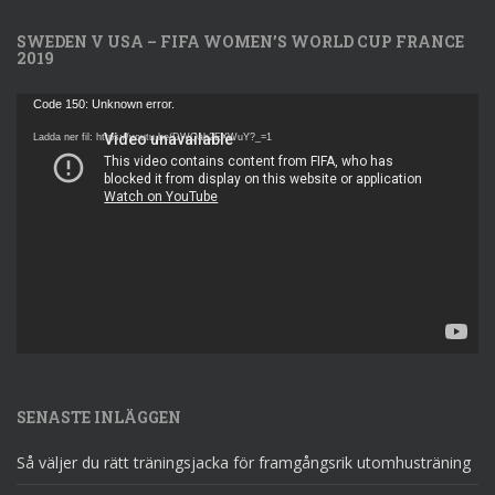
SWEDEN V USA – FIFA WOMEN’S WORLD CUP FRANCE
2019
Videospelare
Code 150: Unknown error.
Ladda ner fil: https://youtu.be/DWQab2EXWuY?_=1
SENASTE INLÄGGEN
Så väljer du rätt träningsjacka för framgångsrik utomhusträning