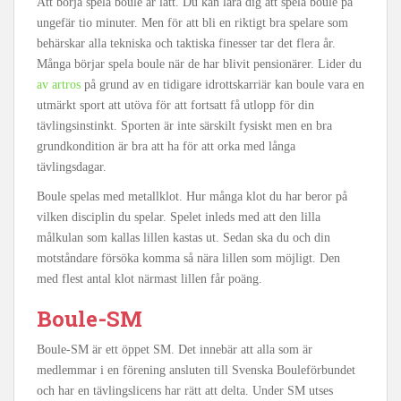
Att börja spela boule är lätt. Du kan lära dig att spela boule på
ungefär tio minuter. Men för att bli en riktigt bra spelare som
behärskar alla tekniska och taktiska finesser tar det flera år.
Många börjar spela boule när de har blivit pensionärer. Lider du
av artros
på grund av en tidigare idrottskarriär kan boule vara en
utmärkt sport att utöva för att fortsatt få utlopp för din
tävlingsinstinkt. Sporten är inte särskilt fysiskt men en bra
grundkondition är bra att ha för att orka med långa
tävlingsdagar.
Boule spelas med metallklot. Hur många klot du har beror på
vilken disciplin du spelar. Spelet inleds med att den lilla
målkulan som kallas lillen kastas ut. Sedan ska du och din
motståndare försöka komma så nära lillen som möjligt. Den
med flest antal klot närmast lillen får poäng.
Boule-SM
Boule-SM är ett öppet SM. Det innebär att alla som är
medlemmar i en förening ansluten till Svenska Bouleförbundet
och har en tävlingslicens har rätt att delta. Under SM utses