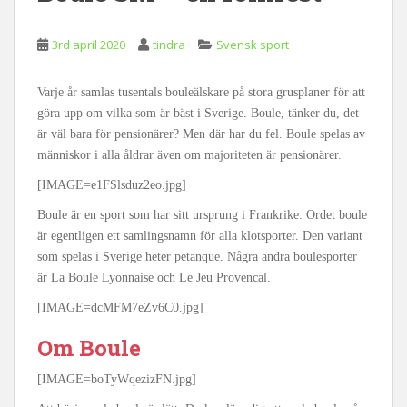
3rd april 2020
tindra
Svensk sport
Varje år samlas tusentals bouleälskare på stora grusplaner för att
göra upp om vilka som är bäst i Sverige. Boule, tänker du, det
är väl bara för pensionärer? Men där har du fel. Boule spelas av
människor i alla åldrar även om majoriteten är pensionärer.
[IMAGE=e1FSlsduz2eo.jpg]
Boule är en sport som har sitt ursprung i Frankrike. Ordet boule
är egentligen ett samlingsnamn för alla klotsporter. Den variant
som spelas i Sverige heter petanque. Några andra boulesporter
är La Boule Lyonnaise och Le Jeu Provencal.
[IMAGE=dcMFM7eZv6C0.jpg]
Om Boule
[IMAGE=boTyWqezizFN.jpg]