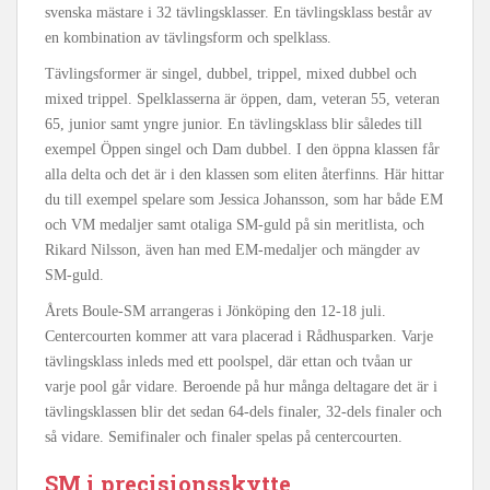
svenska mästare i 32 tävlingsklasser. En tävlingsklass består av
en kombination av tävlingsform och spelklass.
Tävlingsformer är singel, dubbel, trippel, mixed dubbel och
mixed trippel. Spelklasserna är öppen, dam, veteran 55, veteran
65, junior samt yngre junior. En tävlingsklass blir således till
exempel Öppen singel och Dam dubbel. I den öppna klassen får
alla delta och det är i den klassen som eliten återfinns. Här hittar
du till exempel spelare som Jessica Johansson, som har både EM
och VM medaljer samt otaliga SM-guld på sin meritlista, och
Rikard Nilsson, även han med EM-medaljer och mängder av
SM-guld.
Årets Boule-SM arrangeras i Jönköping den 12-18 juli.
Centercourten kommer att vara placerad i Rådhusparken. Varje
tävlingsklass inleds med ett poolspel, där ettan och tvåan ur
varje pool går vidare. Beroende på hur många deltagare det är i
tävlingsklassen blir det sedan 64-dels finaler, 32-dels finaler och
så vidare. Semifinaler och finaler spelas på centercourten.
SM i precisionsskytte