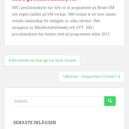
SM i precisionsskytte har lyfts ut ur programmet på Boule-SM
och avgörs istället på SM-veckan. SM-veckan är ett stort samlat
svenskt mästerskap för mängder av olika idrotter. Den
arrangeras av Riksidrottsförbundet och SVT. SM i
precisionsskytte har funnits med på programmet sedan 2013.
Inläggsnavigering
Besvikelse när Sverige fick stryk i basket
Fälttävlan – Ridsportens Formel-1
Search
for:
SENASTE INLÄGGEN