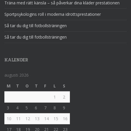
Träna med rätt känsla – så påverkar dina kläder prestationen
Sportpsykologins roll i moderna idrottsprestationer
Så tar du dig till fotbollsträningen
Så tar du dig till fotbollsträningen
KALENDER
augusti 2026
M
T
O
T
F
L
S
1
2
3
4
5
6
7
8
9
10
11
12
13
14
15
16
17
18
19
20
21
22
23